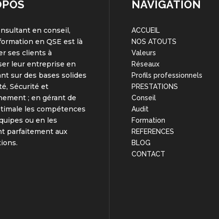
OPOS
NAVIGATION
onsultant en conseil,
ACCUEIL
 formation en QSE est là
NOS ATOUTS
er ses clients à
Valeurs
er leur entreprise en
Réseaux
nt sur des bases solides
Profils professionnels
té, Sécurité et
PRESTATIONS
nement ; en gérant de
Conseil
ptimale les compétences
Audit
quipes ou en les
Formation
t parfaitement aux
REFERENCES
tions.
BLOG
CONTACT