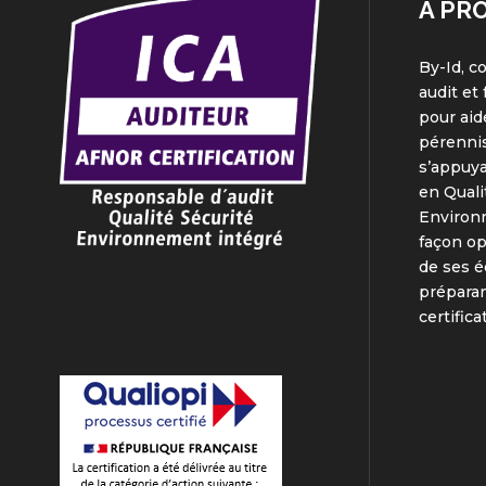
A PR
By-Id, c
audit et
pour aid
pérennis
s’appuya
en Quali
Environ
façon o
de ses é
préparan
certifica