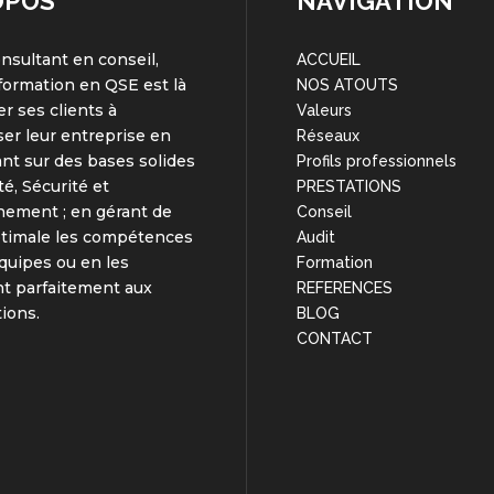
OPOS
NAVIGATION
onsultant en conseil,
ACCUEIL
 formation en QSE est là
NOS ATOUTS
er ses clients à
Valeurs
er leur entreprise en
Réseaux
nt sur des bases solides
Profils professionnels
té, Sécurité et
PRESTATIONS
nement ; en gérant de
Conseil
ptimale les compétences
Audit
quipes ou en les
Formation
t parfaitement aux
REFERENCES
tions.
BLOG
CONTACT