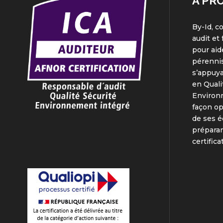
A PR
By-Id, c
audit et
pour aid
pérennis
s’appuya
en Quali
Environ
façon o
de ses é
préparan
certifica