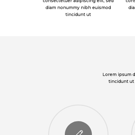
consectetuer adipiscing elit, sed
cons
diam nonummy nibh euismod
di
tincidunt ut
Lorem ipsum do
tincidunt u