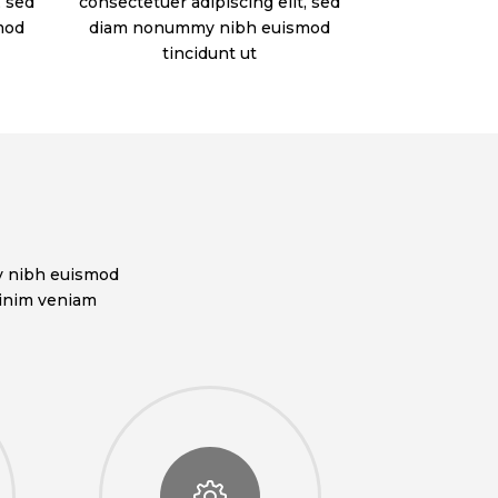
, sed
consectetuer adipiscing elit, sed
mod
diam nonummy nibh euismod
tincidunt ut
my nibh euismod
minim veniam