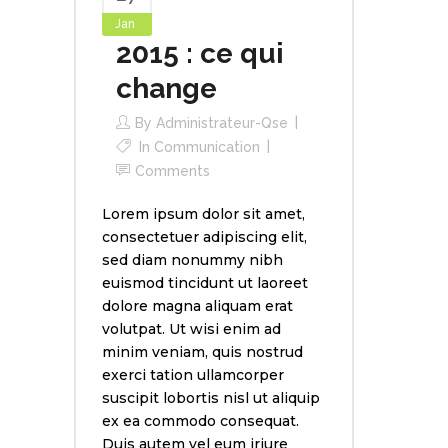
Jan
2015 : ce qui
change
By
Administrateur-Qse
In
Communication
Comments
Lorem ipsum dolor sit amet,
consectetuer adipiscing elit,
sed diam nonummy nibh
euismod tincidunt ut laoreet
dolore magna aliquam erat
volutpat. Ut wisi enim ad
minim veniam, quis nostrud
exerci tation ullamcorper
suscipit lobortis nisl ut aliquip
ex ea commodo consequat.
Duis autem vel eum iriure