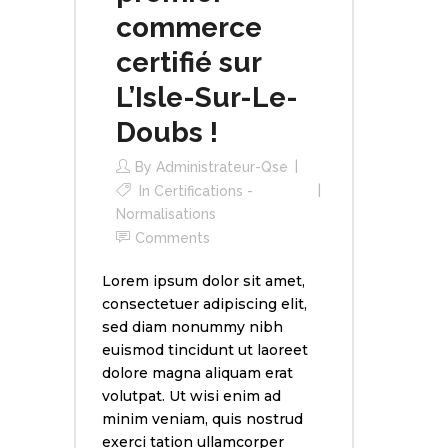
commerce
certifié sur
L’Isle-Sur-Le-
Doubs !
By
Administrateur-Qse
In
Certifications -
Normalisations
Comments
Lorem ipsum dolor sit amet,
consectetuer adipiscing elit,
sed diam nonummy nibh
euismod tincidunt ut laoreet
dolore magna aliquam erat
volutpat. Ut wisi enim ad
minim veniam, quis nostrud
exerci tation ullamcorper