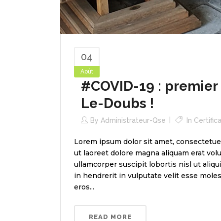
04
Août
#COVID-19 : premier 
Le-Doubs !
By
Administrateur-Qse
In
Certific
Lorem ipsum dolor sit amet, consectetue
ut laoreet dolore magna aliquam erat volu
ullamcorper suscipit lobortis nisl ut ali
in hendrerit in vulputate velit esse molest
eros...
READ MORE