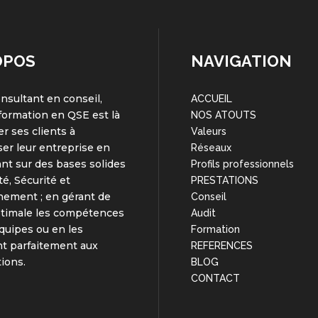
OPOS
NAVIGATION
onsultant en conseil,
ACCUEIL
 formation en QSE est là
NOS ATOUTS
er ses clients à
Valeurs
er leur entreprise en
Réseaux
nt sur des bases solides
Profils professionnels
té, Sécurité et
PRESTATIONS
nement ; en gérant de
Conseil
ptimale les compétences
Audit
quipes ou en les
Formation
t parfaitement aux
REFERENCES
tions.
BLOG
CONTACT