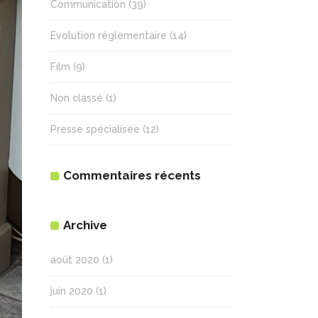
Communication
(39)
Evolution réglementaire
(14)
Film
(9)
Non classé
(1)
Presse spécialisée
(12)
Commentaires récents
Archive
août 2020
(1)
juin 2020
(1)