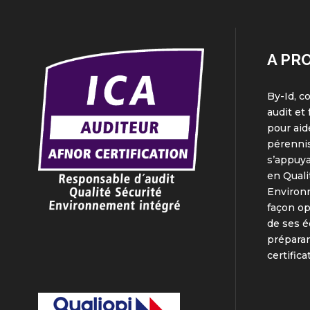
A PR
By-Id, c
audit et
pour aid
pérennis
s’appuya
en Quali
Environ
façon o
de ses é
préparan
certifica