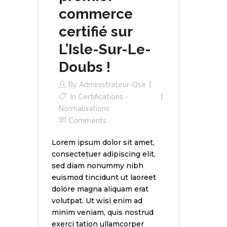
commerce
certifié sur
L’Isle-Sur-Le-
Doubs !
By
Administrateur-Qse
In
Certifications -
Normalisations
Comments
Lorem ipsum dolor sit amet,
consectetuer adipiscing elit,
sed diam nonummy nibh
euismod tincidunt ut laoreet
dolore magna aliquam erat
volutpat. Ut wisi enim ad
minim veniam, quis nostrud
exerci tation ullamcorper