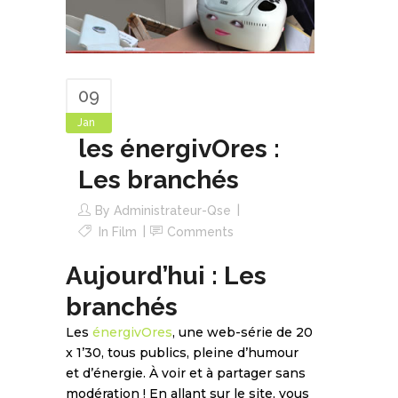
09
Jan
les énergivOres :
Les branchés
By
Administrateur-Qse
In
Film
Comments
Aujourd’hui : Les
branchés
Les
énergivOres
, une web-série de 20
x 1’30, tous publics, pleine d’humour
et d’énergie. À voir et à partager sans
modération ! En allant sur le site, vous