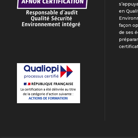
s’appuya
en Quali
Environ
façon o
de ses é
préparan
certifica