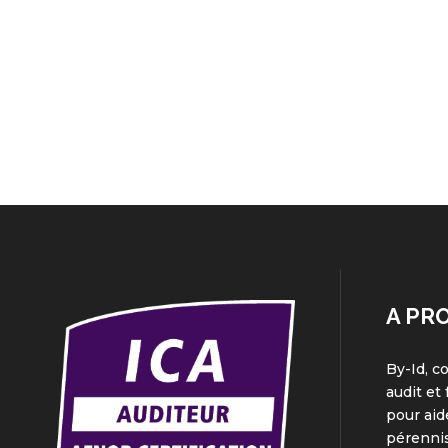
A PR
By-Id, c
audit et
pour aid
pérennis