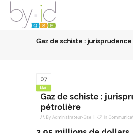
Gaz de schiste : jurisprudenc
07
Mai
Gaz de schiste : juris
pétrolière
By
Administrateur-Qse
In
Communicat
2,95 millions de dollars