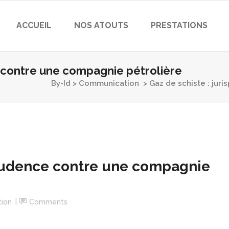
ACCUEIL
NOS ATOUTS
PRESTATIONS
e contre une compagnie pétrolière
By-Id
>
Communication
>
Gaz de schiste : jur
prudence contre une compagnie
ion
Comments