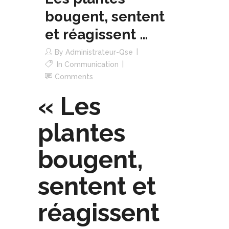
bougent, sentent
et réagissent …
By
Administrateur-Qse
In
Communication
Comments
« Les
plantes
bougent,
sentent et
réagissent