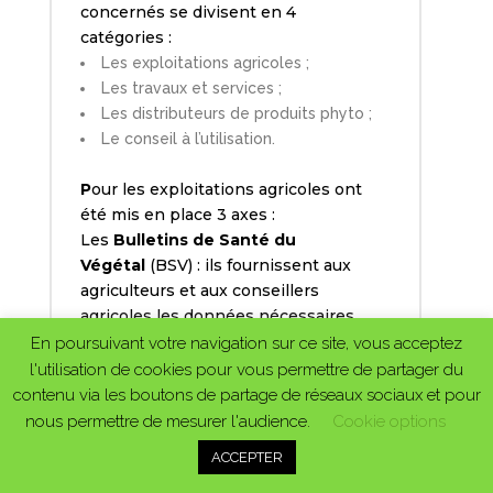
concernés se divisent en 4
catégories :
Les exploitations agricoles ;
Les travaux et services ;
Les distributeurs de produits phyto ;
Le conseil à l’utilisation.
P
our les exploitations agricoles ont
été mis en place 3 axes :
Les
Bulletins de Santé du
Végétal
(BSV) : ils fournissent aux
agriculteurs et aux conseillers
agricoles les données nécessaires
pour limiter l’application des
produits
En poursuivant votre navigation sur ce site, vous acceptez
phyto
aux parcelles menacées par des
l'utilisation de cookies pour vous permettre de partager du
bio-agresseurs.
contenu via les boutons de partage de réseaux sociaux et pour
Ces bulletins favorisent l’agriculture
nous permettre de mesurer l'audience.
Cookie options
raisonnée, l’arrêt de la systématisation
ACCEPTER
des traitements, l’adaptation des